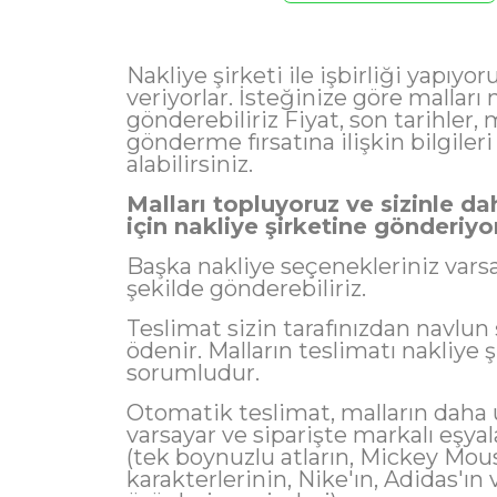
Nakliye şirketi ile işbirliği yapıyo
veriyorlar. İsteğinize göre malları 
Mesaj
gönderebiliriz Fiyat, son tarihler, 
gönderme fırsatına ilişkin bilgileri
alabilirsiniz.
Malları topluyoruz ve sizinle d
için nakliye şirketine gönderiyo
Başka nakliye seçenekleriniz varsa
şekilde gönderebiliriz.
Teslimat sizin tarafınızdan navlun 
ödenir. Malların teslimatı nakliye 
sorumludur.
Otomatik teslimat, malların daha 
varsayar ve siparişte markalı eşya
(tek boynuzlu atların, Mickey Mou
karakterlerinin, Nike'ın, Adidas'ın