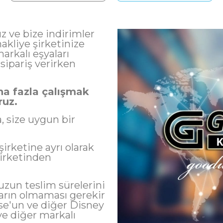
ruz ve bize indirimler
nakliye şirketinize
 At
Ara
markalı eşyaları
 sipariş verirken
aha fazla çalışmak
ruz.
, size uygun bir
şirketine ayrı olarak
şirketinden
uzun teslim sürelerini
ların olmaması gerekir
se'un ve diğer Disney
 ve diğer markalı