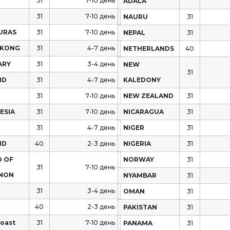
N
31
7-10 день
ADALA
31
7-10 день
NAURU
31
URAS
31
7-10 день
NEPAL
31
 KONG
31
4-7 день
NETHERLANDS
40
ARY
31
3-4 день
NEW
31
ND
31
4-7 день
KALEDONY
31
7-10 день
NEW ZEALAND
31
ESIA
31
7-10 день
NICARAGUA
31
31
4-7 день
NIGER
31
ND
40
2-3 день
NIGERIA
31
D OF
NORWAY
31
31
7-10 день
NON
NYAMBAR
31
L
31
3-4 день
OMAN
31
40
2-3 день
PAKISTAN
31
Coast
31
7-10 день
PANAMA
31