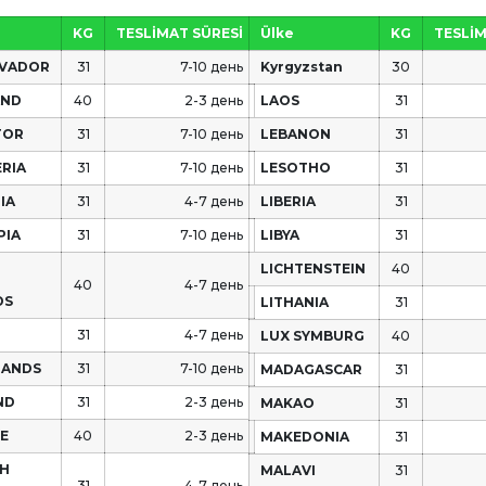
KG
TESLİMAT SÜRESİ
Ülke
KG
TESLİM
LVADOR
31
7-10 день
Kyrgyzstan
30
AND
40
2-3 день
LAOS
31
TOR
31
7-10 день
LEBANON
31
ERIA
31
7-10 день
LESOTHO
31
IA
31
4-7 день
LIBERIA
31
PIA
31
7-10 день
LIBYA
31
LICHTENSTEIN
40
40
4-7 день
DS
LITHANIA
31
31
4-7 день
LUX SYMBURG
40
SLANDS
31
7-10 день
MADAGASCAR
31
ND
31
2-3 день
MAKAO
31
E
40
2-3 день
MAKEDONIA
31
H
MALAVI
31
31
4-7 день