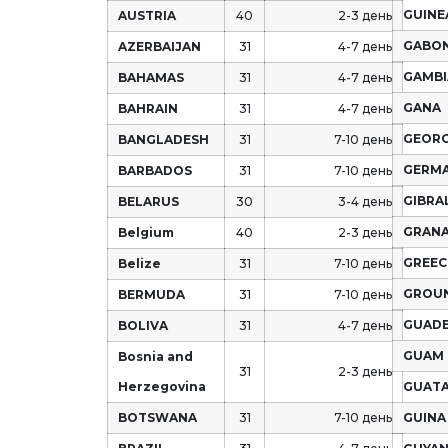
GUINE
AUSTRIA
40
2-3 день
GABO
AZERBAIJAN
31
4-7 день
GAMBI
BAHAMAS
31
4-7 день
GANA
BAHRAIN
31
4-7 день
GEORG
BANGLADESH
31
7-10 день
GERM
BARBADOS
31
7-10 день
GIBRA
BELARUS
30
3-4 день
GRAN
Belgium
40
2-3 день
GREEC
Belize
31
7-10 день
GROU
BERMUDA
31
7-10 день
GUAD
BOLIVA
31
4-7 день
GUAM
Bosnia and
31
2-3 день
Herzegovina
GUAT
BOTSWANA
31
7-10 день
GUINA