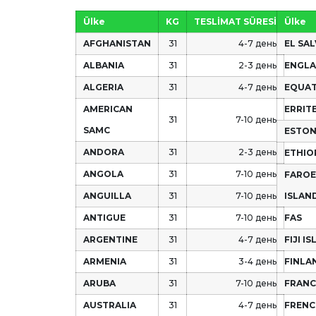
Ülke
KG
TESLİMAT SÜRESİ
Ülke
AFGHANISTAN
31
4-7 день
EL SA
ALBANIA
31
2-3 день
ENGL
ALGERIA
31
4-7 день
EQUA
AMERICAN
ERRIT
31
7-10 день
SAMC
ESTON
ANDORA
31
2-3 день
ETHIO
ANGOLA
31
7-10 день
FAROE
ANGUILLA
31
7-10 день
ISLAN
ANTIGUE
31
7-10 день
FAS
ARGENTINE
31
4-7 день
FIJI I
ARMENIA
31
3-4 день
FINLA
ARUBA
31
7-10 день
FRANC
AUSTRALIA
31
4-7 день
FRENC