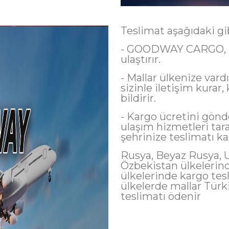
Teslimat aşağıdaki gibi
- GOODWAY CARGO, ka
ulaştırır.
- Mallar ülkenize vard
sizinle iletişim kurar,
bildirir.
- Kargo ücretini gönde
ulaşım hizmetleri tara
şehrinize teslimatı ka
Rusya, Beyaz Rusya, U
Özbekistan ülkelerin
ülkelerinde kargo tes
ülkelerde mallar Türk
teslimatı ödenir