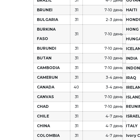
BRAZIL
31
4-7 день
GUYA
BRUNEI
31
7-10 день
HAITI
BULGARIA
31
2-3 день
HOND
BURKINA
HONG
31
7-10 день
FASO
HUNG
BURUNDI
31
7-10 день
ICELA
BUTAN
31
7-10 день
INDIA
CAMBODIA
31
7-10 день
INDON
CAMERUN
31
3-4 день
IRAQ
CANADA
40
3-4 день
IRELA
CANVAS
31
7-10 день
ISLAN
CHAD
31
7-10 день
REUNI
CHILE
31
4-7 день
ISRAE
CHINA
31
4-7 день
ITALY
COLOMBIA
31
4-7 день
Ivory 