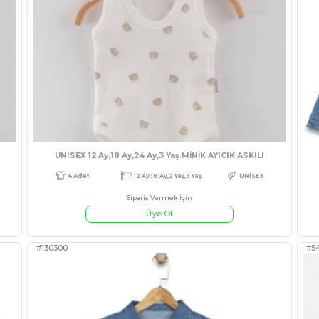
LİSELİ TAKIM
KIZ 1/3 AY KALP 
Sipariş Ve
Üye
#541729