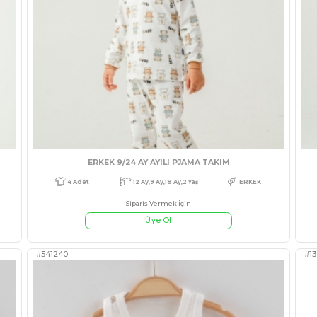
 PENYE TAKIM
Bebe 
Sipariş Ve
Üye
#541654
Ay,18 Ay
KIZ
5 Adet