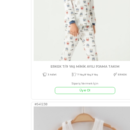
KIZ 9/18 AY TAVŞAN BASKI
Sipariş Vermek İçin
Üye Ol
#541355
3 Adet
9 Ay,12 