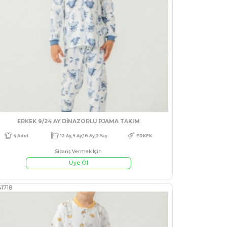
#541732
9 Ay,12 Ay,18 Ay,2 Yaş
KIZ