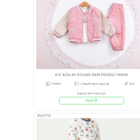
#541759
3 Adet
9 Ay,12 