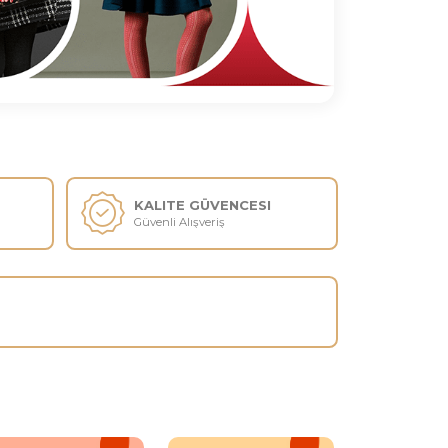
IMAT 4-15 GÜN
KALITE GÜVENCESI
rarası Nakliye
Güvenli Alışveriş