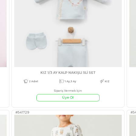
#3542321
Ay,18 Ay
KIZ
4 Adet