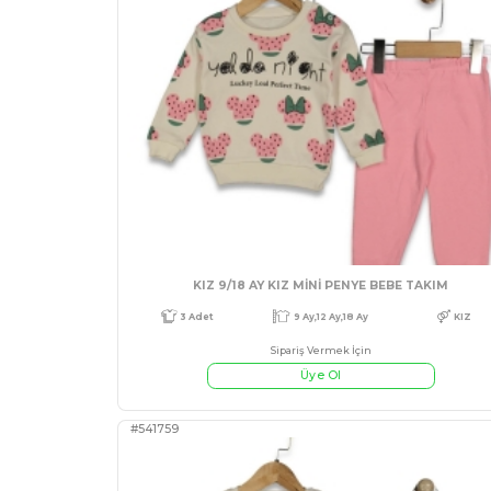
#541765