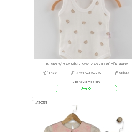
KIZ 6/24 AY KOLARI DERİ Pİ
Sipariş Vermek İçin
Üye Ol
#541719