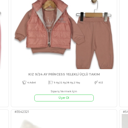
#541795